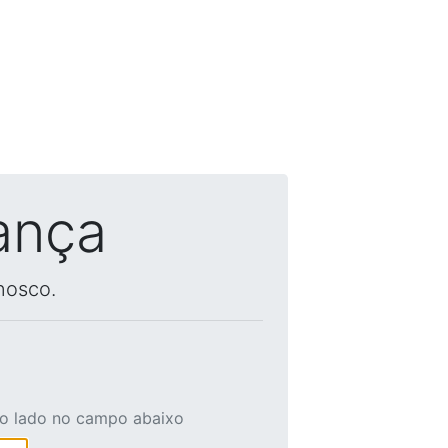
ança
nosco.
ao lado no campo abaixo