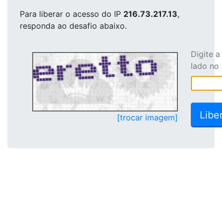
Para liberar o acesso
do IP
216.73.217.13
,
responda ao desafio abaixo.
Digite 
lado no
[trocar imagem]