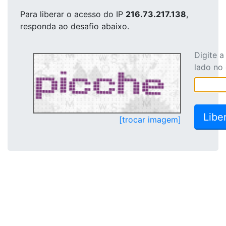
Para liberar o acesso
do IP
216.73.217.138
,
responda ao desafio abaixo.
Digite 
lado no
[trocar imagem]