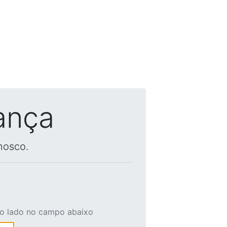
ança
nosco.
ao lado no campo abaixo