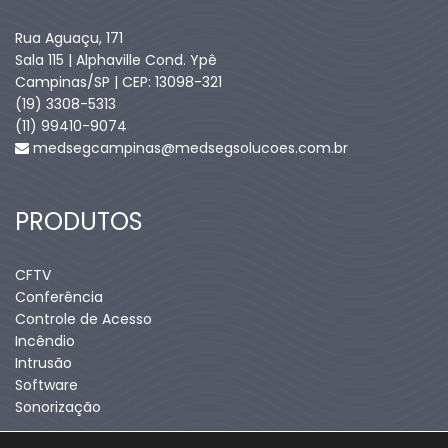
Rua Aguaçu, 171
Sala 115 | Alphaville Cond. Ypê
Campinas/SP | CEP: 13098-321
(19) 3308-5313
(11) 99410-9074​
medsegcampinas@medsegsolucoes.com.br
PRODUTOS
CFTV
Conferência
Controle de Acesso
Incêndio
Intrusão
Software
Sonorização