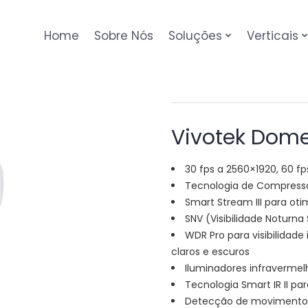
Home
Sobre Nós
Soluções
Verticais
Vivotek Dom
30 fps a 2560×1920, 60 fp
Tecnologia de Compress
Smart Stream III para oti
SNV (Visibilidade Noturn
WDR Pro para visibilida
claros e escuros
Iluminadores infravermel
Tecnologia Smart IR II pa
Detecção de movimento in