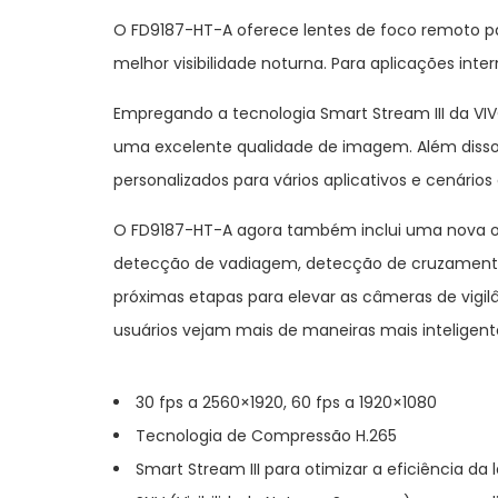
O FD9187-HT-A oferece lentes de foco remoto par
melhor visibilidade noturna. Para aplicações inte
Empregando a tecnologia Smart Stream III da V
uma excelente qualidade de imagem. Além disso,
personalizados para vários aplicativos e cenários 
O FD9187-HT-A agora também inclui uma nova ond
detecção de vadiagem, detecção de cruzamento d
próximas etapas para elevar as câmeras de vigil
usuários vejam mais de maneiras mais inteligent
30 fps a 2560×1920, 60 fps a 1920×1080
Tecnologia de Compressão H.265
Smart Stream III para otimizar a eficiência da