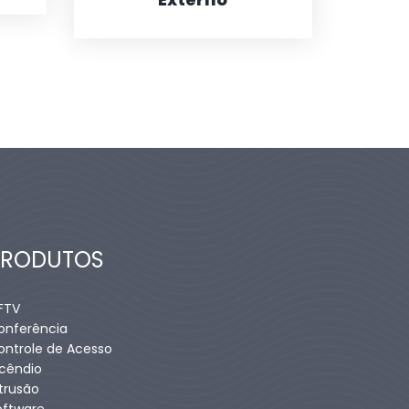
PRODUTOS
FTV
onferência
ontrole de Acesso
ncêndio
ntrusão
oftware