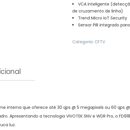
VCA inteligente (detecçã
de cruzamento de linha)
Trend Micro IoT Security
Sensor PIR integrado pa
Categoria:
CFTV
cional
 interna que oferece até 30 qps @ 5 megapixels ou 60 qps @ 
ro. Apresentando a tecnologia VIVOTEK SNV e WDR Pro, o FD91
uca luz.