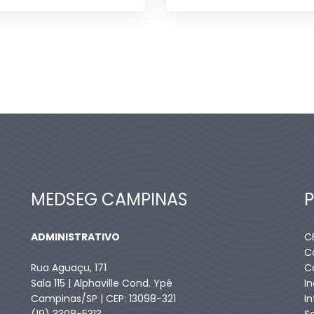
MEDSEG CAMPINAS
ADMINISTRATIVO
C
C
Rua Aguaçu, 171
C
Sala 115 | Alphaville Cond. Ypê
I
Campinas/SP | CEP: 13098-321
I
(19) 3308-5313
S