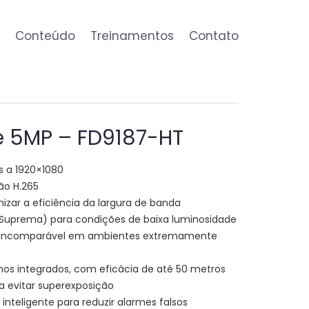
Conteúdo
Treinamentos
Contato
e 5MP – FD9187-HT
s a 1920×1080
ão H.265
mizar a eficiência da largura de banda
a Suprema) para condições de baixa luminosidade
de incomparável em ambientes extremamente
hos integrados, com eficácia de até 50 metros
ra evitar superexposição
teligente para reduzir alarmes falsos