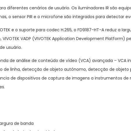
a diferentes cenários de usuário. Os iluminadores IR são equi
rnas, o sensor PIR e o microfone são integrados para detectar e
IVOTEK e o suporte para codec H.265, o FD9187-HT-A reduz a l
 VIVOTEK VADP (VIVOTEK Application Development Platform) per
de usuário.
a de análise de conteúdo de vídeo (VCA) avançada – VCA intel
e linha, detecção de objeto autônomo, detecção de objeto pe
ância de dispositivos de captura de imagens a instrumentos de
es.
 largura de banda