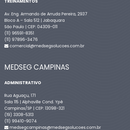
TREINAMENTOS
Av. Eng. Armando de Arruda Pereira, 2937
Bloco A – Sala 512 | Jabaquara
São Paulo | CEP: 04309-011
(11) 96591-8351
(11) 97896-3476
comercial@medsegsolucoes.com.br
MEDSEG CAMPINAS
ADMINISTRATIVO
Rua Aguaçu, 171
Sala 115 | Alphaville Cond. Ypê
Campinas/SP | CEP: 13098-321
(19) 3308-5313
(11) 99410-9074​
medsegcampinas@medsegsolucoes.com.br