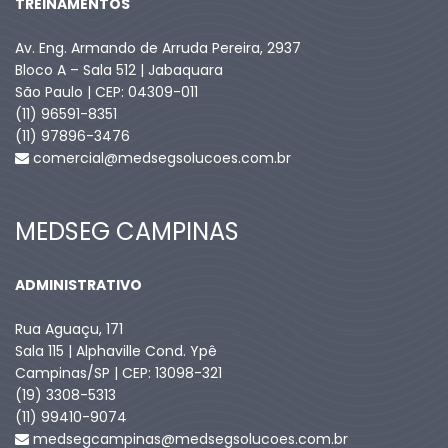
TREINAMENTOS
Av. Eng. Armando de Arruda Pereira, 2937
Bloco A – Sala 512 | Jabaquara
São Paulo | CEP: 04309-011
(11) 96591-8351
(11) 97896-3476
comercial@medsegsolucoes.com.br
MEDSEG CAMPINAS
ADMINISTRATIVO
Rua Aguaçu, 171
Sala 115 | Alphaville Cond. Ypê
Campinas/SP | CEP: 13098-321
(19) 3308-5313
(11) 99410-9074​
medsegcampinas@medsegsolucoes.com.br