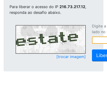
Para liberar o acesso
do IP
216.73.217.12
,
responda ao desafio abaixo.
Digite 
lado no
[trocar imagem]