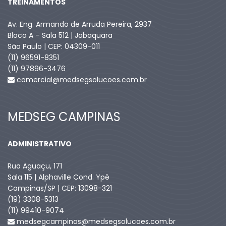
TREINAMENTOS
Av. Eng. Armando de Arruda Pereira, 2937
Bloco A – Sala 512 | Jabaquara
São Paulo | CEP: 04309-011
(11) 96591-8351
(11) 97896-3476
comercial@medsegsolucoes.com.br
MEDSEG CAMPINAS
ADMINISTRATIVO
Rua Aguaçu, 171
Sala 115 | Alphaville Cond. Ypê
Campinas/SP | CEP: 13098-321
(19) 3308-5313
(11) 99410-9074​
medsegcampinas@medsegsolucoes.com.br