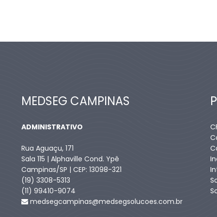
MEDSEG CAMPINAS
ADMINISTRATIVO
C
C
Rua Aguaçu, 171
C
Sala 115 | Alphaville Cond. Ypê
I
Campinas/SP | CEP: 13098-321
I
(19) 3308-5313
S
(11) 99410-9074​
S
medsegcampinas@medsegsolucoes.com.br