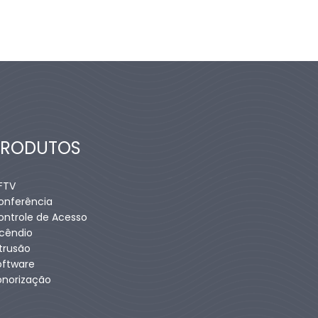
PRODUTOS
FTV
onferência
ontrole de Acesso
ncêndio
ntrusão
oftware
onorização