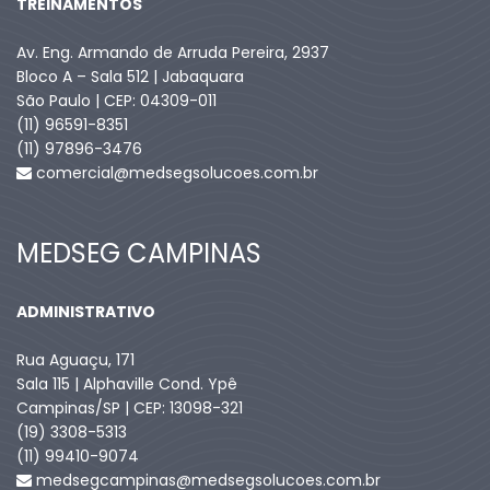
TREINAMENTOS
Av. Eng. Armando de Arruda Pereira, 2937
Bloco A – Sala 512 | Jabaquara
São Paulo | CEP: 04309-011
(11) 96591-8351
(11) 97896-3476
comercial@medsegsolucoes.com.br
MEDSEG CAMPINAS
ADMINISTRATIVO
Rua Aguaçu, 171
Sala 115 | Alphaville Cond. Ypê
Campinas/SP | CEP: 13098-321
(19) 3308-5313
(11) 99410-9074​
medsegcampinas@medsegsolucoes.com.br