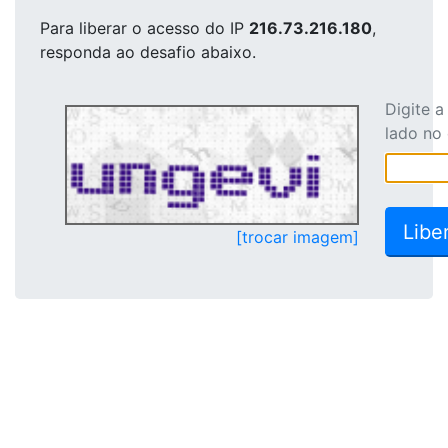
Para liberar o acesso
do IP
216.73.216.180
,
responda ao desafio abaixo.
Digite 
lado no
[trocar imagem]