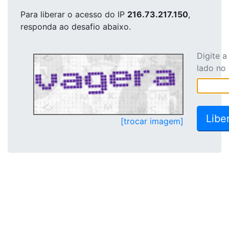
Para liberar o acesso
do IP
216.73.217.150
,
responda ao desafio abaixo.
Digite 
lado no
[trocar imagem]