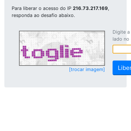
Para liberar o acesso
do IP
216.73.217.169
,
responda ao desafio abaixo.
Digite 
lado no
[trocar imagem]