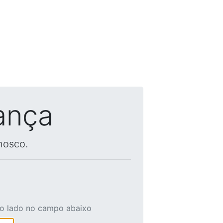
ança
nosco.
ao lado no campo abaixo