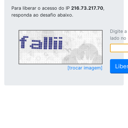
Para liberar o acesso
do IP
216.73.217.70
,
responda ao desafio abaixo.
Digite 
lado no
[trocar imagem]