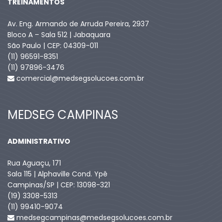
TREINAMENTOS
Av. Eng. Armando de Arruda Pereira, 2937
Bloco A – Sala 512 | Jabaquara
São Paulo | CEP: 04309-011
(11) 96591-8351
(11) 97896-3476
comercial@medsegsolucoes.com.br
MEDSEG CAMPINAS
ADMINISTRATIVO
Rua Aguaçu, 171
Sala 115 | Alphaville Cond. Ypê
Campinas/SP | CEP: 13098-321
(19) 3308-5313
(11) 99410-9074​
medsegcampinas@medsegsolucoes.com.br