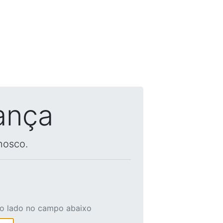
ança
nosco.
ao lado no campo abaixo