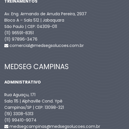
TREINAMENTOS
Av. Eng. Armando de Arruda Pereira, 2937
Bloco A – Sala 512 | Jabaquara
São Paulo | CEP: 04309-011
(11) 96591-8351
(11) 97896-3476
comercial@medsegsolucoes.com.br
MEDSEG CAMPINAS
ADMINISTRATIVO
Rua Aguaçu, 171
Sala 115 | Alphaville Cond. Ypê
Campinas/SP | CEP: 13098-321
(19) 3308-5313
(11) 99410-9074​
medsegcampinas@medsegsolucoes.com.br