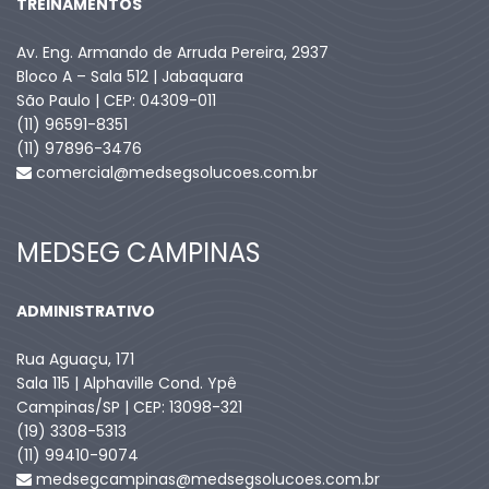
TREINAMENTOS
Av. Eng. Armando de Arruda Pereira, 2937
Bloco A – Sala 512 | Jabaquara
São Paulo | CEP: 04309-011
(11) 96591-8351
(11) 97896-3476
comercial@medsegsolucoes.com.br
MEDSEG CAMPINAS
ADMINISTRATIVO
Rua Aguaçu, 171
Sala 115 | Alphaville Cond. Ypê
Campinas/SP | CEP: 13098-321
(19) 3308-5313
(11) 99410-9074​
medsegcampinas@medsegsolucoes.com.br