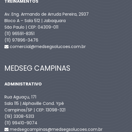
TREINAMENTOS
Av. Eng. Armando de Arruda Pereira, 2937
Bloco A – Sala 512 | Jabaquara
São Paulo | CEP: 04309-011
(11) 96591-8351
(11) 97896-3476
comercial@medsegsolucoes.com.br
MEDSEG CAMPINAS
ADMINISTRATIVO
Rua Aguaçu, 171
Sala 115 | Alphaville Cond. Ypê
Campinas/SP | CEP: 13098-321
(19) 3308-5313
(11) 99410-9074​
medsegcampinas@medsegsolucoes.com.br