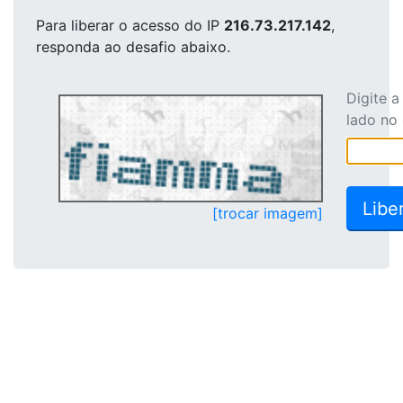
Para liberar o acesso
do IP
216.73.217.142
,
responda ao desafio abaixo.
Digite 
lado no
[trocar imagem]