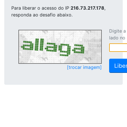
Para liberar o acesso
do IP
216.73.217.178
,
responda ao desafio abaixo.
Digite 
lado no
[trocar imagem]