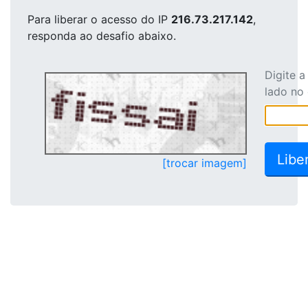
Para liberar o acesso
do IP
216.73.217.142
,
responda ao desafio abaixo.
Digite 
lado no
[trocar imagem]