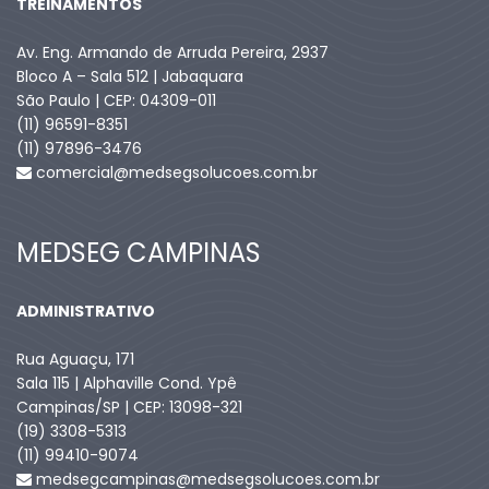
TREINAMENTOS
Av. Eng. Armando de Arruda Pereira, 2937
Bloco A – Sala 512 | Jabaquara
São Paulo | CEP: 04309-011
(11) 96591-8351
(11) 97896-3476
comercial@medsegsolucoes.com.br
MEDSEG CAMPINAS
ADMINISTRATIVO
Rua Aguaçu, 171
Sala 115 | Alphaville Cond. Ypê
Campinas/SP | CEP: 13098-321
(19) 3308-5313
(11) 99410-9074​
medsegcampinas@medsegsolucoes.com.br