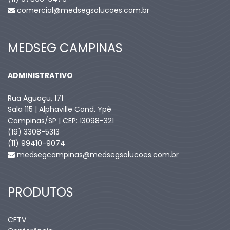
comercial@medsegsolucoes.com.br
MEDSEG CAMPINAS
ADMINISTRATIVO
Rua Aguaçu, 171
Sala 115 | Alphaville Cond. Ypê
Campinas/SP | CEP: 13098-321
(19) 3308-5313
(11) 99410-9074​
medsegcampinas@medsegsolucoes.com.br
PRODUTOS
CFTV