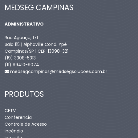
MEDSEG CAMPINAS
ADMINISTRATIVO
Rua Aguaçu, 171
Sala 115 | Alphaville Cond. Ypê
Campinas/SP | CEP: 13098-321
(19) 3308-5313
(11) 99410-9074​
medsegcampinas@medsegsolucoes.com.br
PRODUTOS
CFTV
Conferência
Controle de Acesso
Incêndio
Intrusão