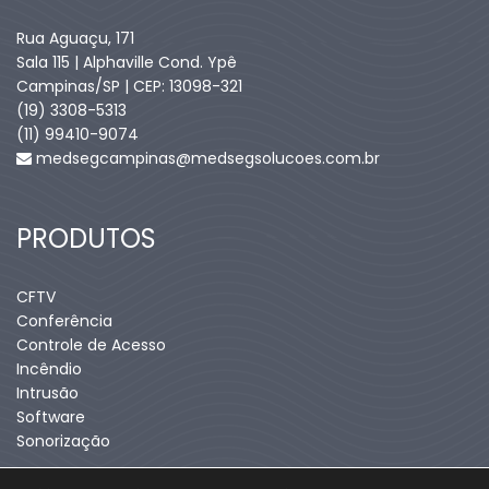
Rua Aguaçu, 171
Sala 115 | Alphaville Cond. Ypê
Campinas/SP | CEP: 13098-321
(19) 3308-5313
(11) 99410-9074​
medsegcampinas@medsegsolucoes.com.br
PRODUTOS
CFTV
Conferência
Controle de Acesso
Incêndio
Intrusão
Software
Sonorização