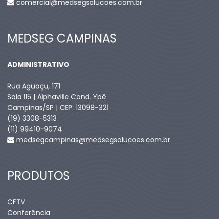
comercial@medsegsolucoes.com.br
MEDSEG CAMPINAS
ADMINISTRATIVO
Rua Aguaçu, 171
Sala 115 | Alphaville Cond. Ypê
Campinas/SP | CEP: 13098-321
(19) 3308-5313
(11) 99410-9074​
medsegcampinas@medsegsolucoes.com.br
PRODUTOS
CFTV
Conferência