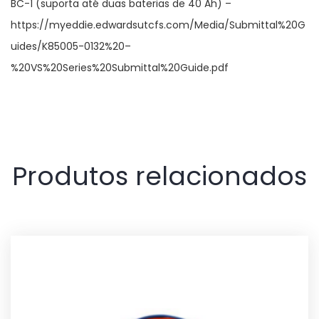
BC-1 (suporta até duas baterias de 40 Ah) –
https://myeddie.edwardsutcfs.com/Media/Submittal%20G
uides/K85005-0132%20–
%20VS%20Series%20Submittal%20Guide.pdf
Produtos relacionados