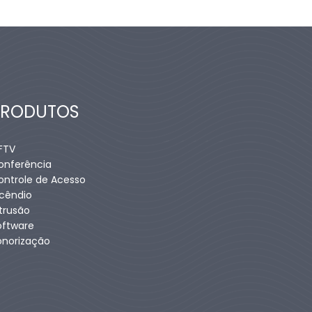
PRODUTOS
FTV
onferência
ontrole de Acesso
ncêndio
ntrusão
oftware
onorização