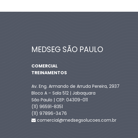
MEDSEG SÃO PAULO
COMERCIAL
TREINAMENTOS
Av. Eng. Armando de Arruda Pereira, 2937
Bloco A – Sala 512 | Jabaquara
São Paulo | CEP: 04309-011
(11) 96591-8351
(11) 97896-3476
comercial@medsegsolucoes.com.br