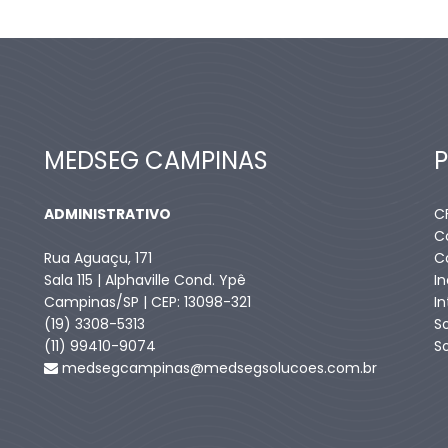
MEDSEG CAMPINAS
ADMINISTRATIVO
C
C
Rua Aguaçu, 171
C
Sala 115 | Alphaville Cond. Ypê
I
Campinas/SP | CEP: 13098-321
I
(19) 3308-5313
S
(11) 99410-9074​
S
medsegcampinas@medsegsolucoes.com.br