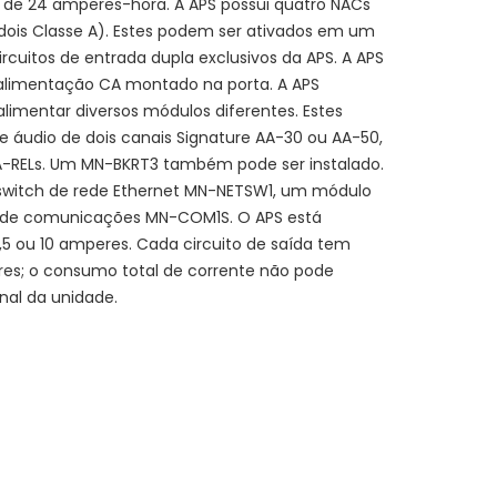
 de 24 amperes-hora. A APS possui quatro NACs
 dois Classe A). Estes podem ser ativados em um
circuitos de entrada dupla exclusivos da APS. A APS
 alimentação CA montado na porta. A APS
mentar diversos módulos diferentes. Estes
 áudio de dois canais Signature AA-30 ou AA-50,
A-RELs. Um MN-BKRT3 também pode ser instalado.
switch de rede Ethernet MN-NETSW1, um módulo
 de comunicações MN-COM1S. O APS está
5 ou 10 amperes. Cada circuito de saída tem
es; o consumo total de corrente não pode
al da unidade.