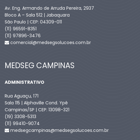
Av. Eng. Armando de Arruda Pereira, 2937
Bloco A – Sala 512 | Jabaquara
São Paulo | CEP: 04309-011
(11) 96591-8351
(11) 97896-3476
comercial@medsegsolucoes.com.br
MEDSEG CAMPINAS
ADMINISTRATIVO
Rua Aguaçu, 171
Sala 115 | Alphaville Cond. Ypê
Campinas/SP | CEP: 13098-321
(19) 3308-5313
(11) 99410-9074​
medsegcampinas@medsegsolucoes.com.br