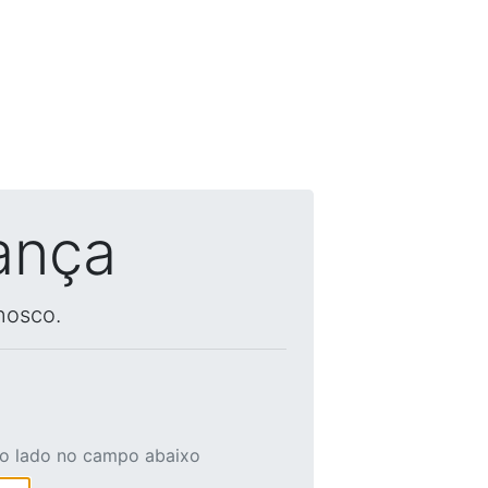
ança
nosco.
ao lado no campo abaixo