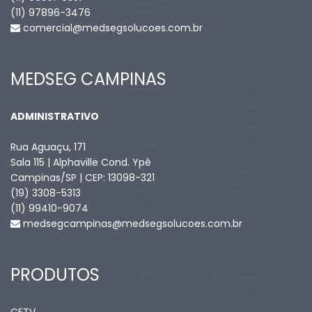
(11) 97896-3476
comercial@medsegsolucoes.com.br
MEDSEG CAMPINAS
ADMINISTRATIVO
Rua Aguaçu, 171
Sala 115 | Alphaville Cond. Ypê
Campinas/SP | CEP: 13098-321
(19) 3308-5313
(11) 99410-9074​
medsegcampinas@medsegsolucoes.com.br
PRODUTOS