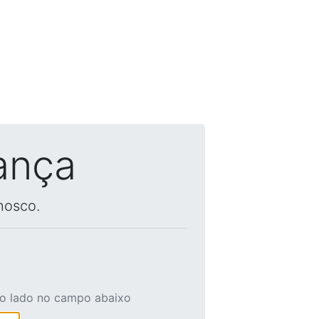
ança
nosco.
ao lado no campo abaixo