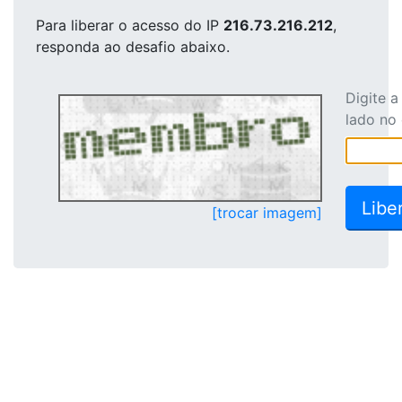
Para liberar o acesso
do IP
216.73.216.212
,
responda ao desafio abaixo.
Digite 
lado no
[trocar imagem]