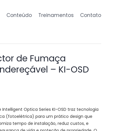
Conteúdo
Treinamentos
Contato
ctor de Fumaça
Endereçável – KI-OSD
Intelligent Optica Series KI-OSD traz tecnologia
a (fotoelétrica) para um prático design que
omiza tempo de instalação, reduz custos, e
egurança de vida e proteção de propriedade. O