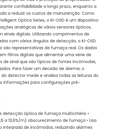
rante confiabilidade a longo prazo, enquanto a
da a reduzir os custos de manutenção. Como
telligent Optica Series, o KI-OSD é um dispositivo
mações analógicas de vários sensores ópticos,
sinais digitais. Utilizando comprimentos de
dos com vários ângulos de detecção, o KI-OSD
ão são representativas de fumaça real. Os dados
 em filtros digitais que alimentar uma série de
 de sinal que são típicos de fontes incômodas,
ados. Para fazer um decisão de alarme, o
do detector mede e analisa todas as leituras do
so informações para configurações pré-
s
 detecção óptica de fumaça multicritério •
(1,6 a 13,6%/m) obscurecimento de fumaça • Usa
ição integrada de incômodos, reduzindo alarmes