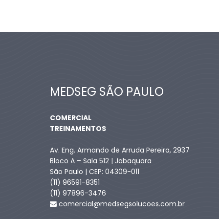
MEDSEG SÃO PAULO
COMERCIAL
TREINAMENTOS
Av. Eng. Armando de Arruda Pereira, 2937
Bloco A – Sala 512 | Jabaquara
São Paulo | CEP: 04309-011
(11) 96591-8351
(11) 97896-3476
comercial@medsegsolucoes.com.br