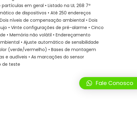
 partículas em geral • Listado na UL 268 7ª
tico de dispositivos • Até 250 endereços
• Dois níveis de compensação ambiental • Dois
sujo • Vinte configurações de pré-alarme • Cinco
ade • Memória não volátil • Endereçamento
biental • Ajuste automático de sensibilidade
icolor (verde/vermelho) • Bases de montagem
lhas e audíveis • As marcações do sensor
o de teste
Fale Conosco