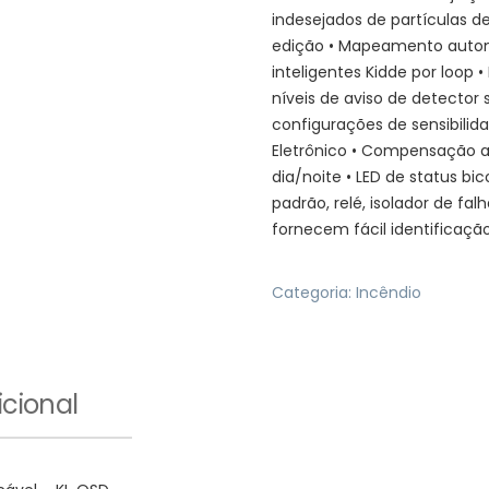
indesejados de partículas de
edição • Mapeamento automá
inteligentes Kidde por loop 
níveis de aviso de detector 
configurações de sensibilid
Eletrônico • Compensação am
dia/noite • LED de status b
padrão, relé, isolador de fa
fornecem fácil identificaçã
Categoria:
Incêndio
cional