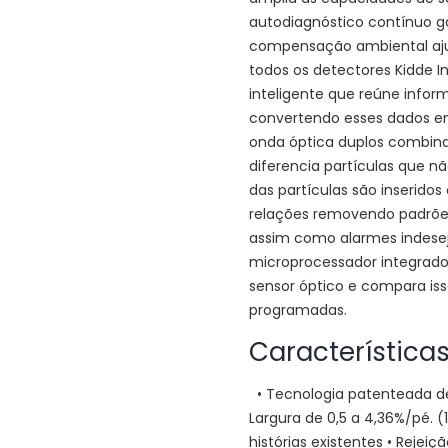
autodiagnóstico contínuo ga
compensação ambiental aju
todos os detectores Kidde In
inteligente que reúne infor
convertendo esses dados em 
onda óptica duplos combina
diferencia partículas que n
das partículas são inseridos
relações removendo padrões
assim como alarmes indesej
microprocessador integrado 
sensor óptico e compara is
programadas.
Característica
• Tecnologia patenteada de
Largura de 0,5 a 4,36%/pé. 
histórias existentes • Reje