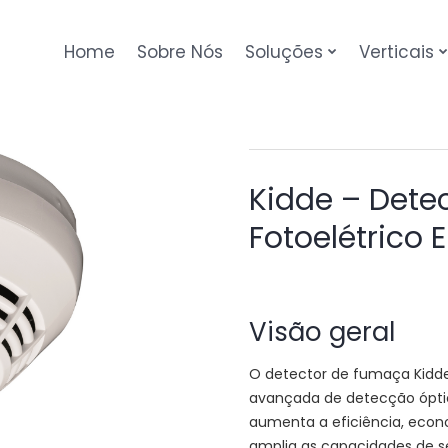
Home
Sobre Nós
Soluções
Verticais
Kidde – Dete
Fotoelétrico 
Visão geral
O detector de fumaça Kidde 
avançada de detecção óptic
aumenta a eficiência, econ
amplia as capacidades de s