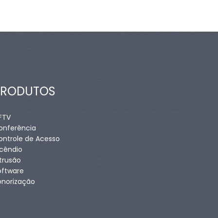
PRODUTOS
FTV
onferência
ontrole de Acesso
ncêndio
ntrusão
oftware
onorização