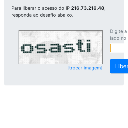
Para liberar o acesso
do IP
216.73.216.48
,
responda ao desafio abaixo.
Digite 
lado no
[trocar imagem]