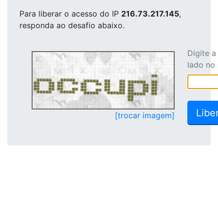
Para liberar o acesso
do IP
216.73.217.145
,
responda ao desafio abaixo.
Digite 
lado no
[trocar imagem]