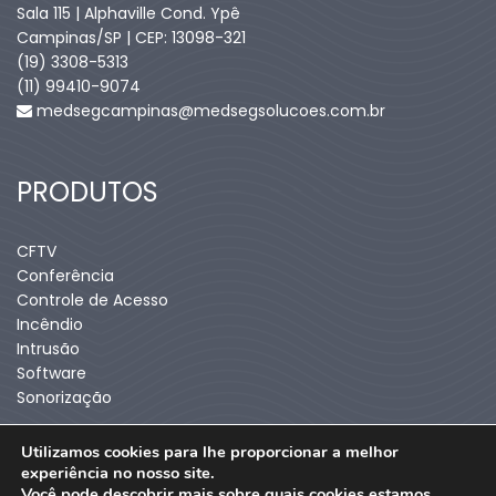
Sala 115 | Alphaville Cond. Ypê
Campinas/SP | CEP: 13098-321
(19) 3308-5313
(11) 99410-9074​
medsegcampinas@medsegsolucoes.com.br
PRODUTOS
CFTV
Conferência
Controle de Acesso
Incêndio
Intrusão
Software
Sonorização
Utilizamos cookies para lhe proporcionar a melhor
experiência no nosso site.
Você pode descobrir mais sobre quais cookies estamos