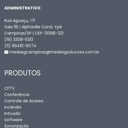
ADMINISTRATIVO
Rua Aguaçu, 171
Sala 115 | Alphaville Cond. Ypê
Campinas/SP | CEP: 13098-321
(19) 3308-5313
(11) 99410-9074​
medsegcampinas@medsegsolucoes.com.br
PRODUTOS
CFTV
Conferência
Controle de Acesso
Incêndio
Intrusão
Software
Sonorização