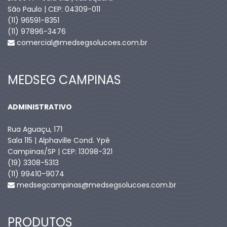
São Paulo | CEP: 04309-011
(11) 96591-8351
(11) 97896-3476
comercial@medsegsolucoes.com.br
MEDSEG CAMPINAS
ADMINISTRATIVO
Rua Aguaçu, 171
Sala 115 | Alphaville Cond. Ypê
Campinas/SP | CEP: 13098-321
(19) 3308-5313
(11) 99410-9074​
medsegcampinas@medsegsolucoes.com.br
PRODUTOS