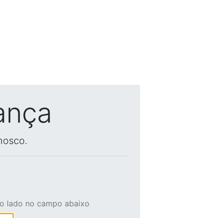
ança
nosco.
ao lado no campo abaixo