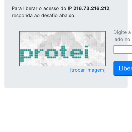
Para liberar o acesso
do IP
216.73.216.212
,
responda ao desafio abaixo.
Digite 
lado no
[trocar imagem]