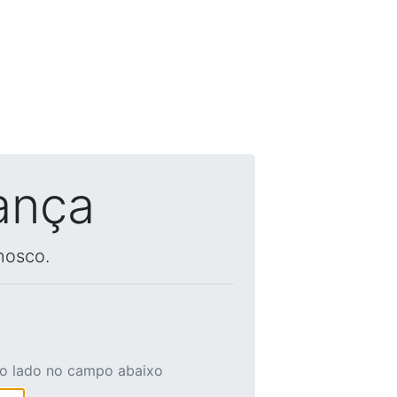
ança
nosco.
ao lado no campo abaixo