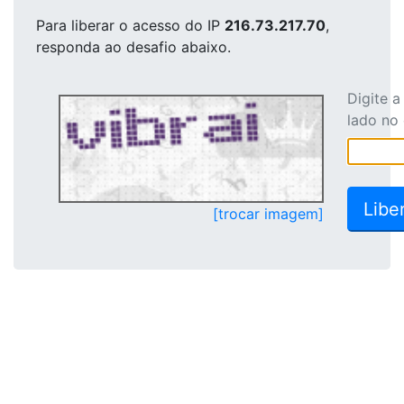
Para liberar o acesso
do IP
216.73.217.70
,
responda ao desafio abaixo.
Digite 
lado no
[trocar imagem]