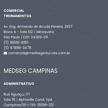
COMERCIAL
TREINAMENTOS
Av. Eng. Armando de Arruda Pereira, 2937
Bloco A – Sala 512 | Jabaquara
São Paulo | CEP: 04309-011
(11) 96591-8351
(11) 97896-3476
comercial@medsegsolucoes.com.br
MEDSEG CAMPINAS
ADMINISTRATIVO
Rua Aguaçu, 171
Sala 115 | Alphaville Cond. Ypê
Campinas/SP | CEP: 13098-321