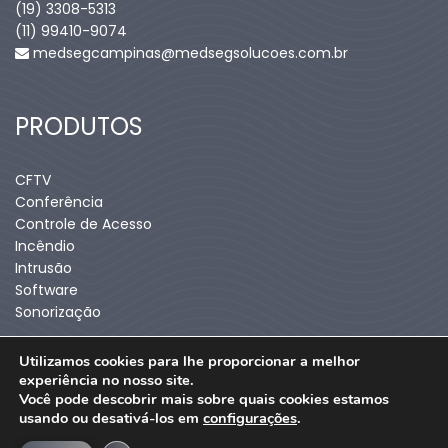
(19) 3308-5313
(11) 99410-9074​
medsegcampinas@medsegsolucoes.com.br
PRODUTOS
CFTV
Conferência
Controle de Acesso
Incêndio
Intrusão
Software
Sonorização
Utilizamos cookies para lhe proporcionar a melhor
experiência no nosso site.
Você pode descobrir mais sobre quais cookies estamos
usando ou desativá-los em
configurações
.
2022 © Medseg Soluções