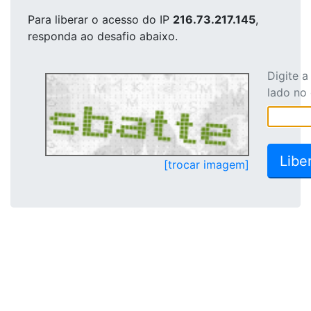
Para liberar o acesso
do IP
216.73.217.145
,
responda ao desafio abaixo.
Digite 
lado no
[trocar imagem]