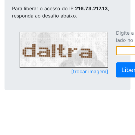
Para liberar o acesso
do IP
216.73.217.13
,
responda ao desafio abaixo.
Digite 
lado no
[trocar imagem]