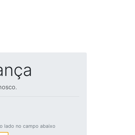
ança
nosco.
ao lado no campo abaixo